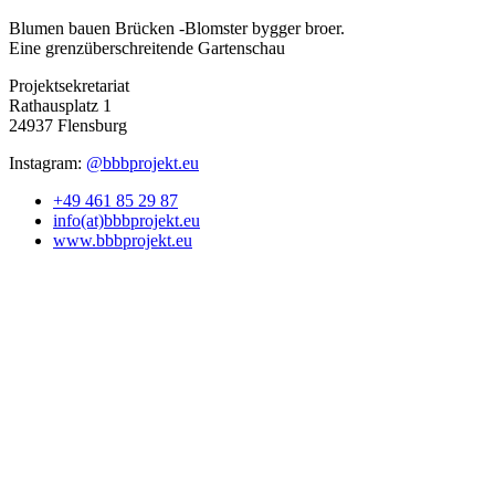
Blumen bauen Brücken -Blomster bygger broer.
Eine grenzüberschreitende Gartenschau
Projektsekretariat
Rathausplatz 1
24937 Flensburg
Instagram:
@bbbprojekt.eu
+49 461 85 29 87
info(at)bbbprojekt.eu
www.bbbprojekt.eu