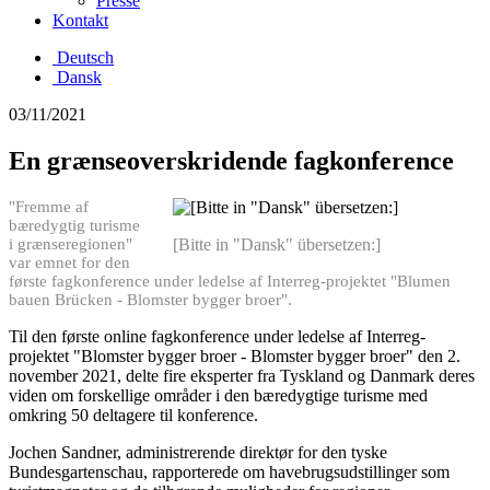
Presse
Kontakt
Deutsch
Dansk
03/11/2021
En grænseoverskridende fagkonference
"Fremme af
bæredygtig turisme
i grænseregionen"
[Bitte in "Dansk" übersetzen:]
var emnet for den
første fagkonference under ledelse af Interreg-projektet "Blumen
bauen Brücken - Blomster bygger broer".
Til den første online fagkonference under ledelse af Interreg-
projektet "Blomster bygger broer - Blomster bygger broer" den 2.
november 2021, delte fire eksperter fra Tyskland og Danmark deres
viden om forskellige områder i den bæredygtige turisme med
omkring 50 deltagere til konference.
Jochen Sandner, administrerende direktør for den tyske
Bundesgartenschau, rapporterede om havebrugsudstillinger som