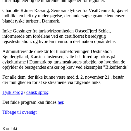
turistmagneter og de tilhørende muligheder for regioner.
Charlotte Rømer Rassing, Senioranalytiker fra VisitDenmark, gav et
indblik i en helt ny undersøgelse, der undersøgte grønne tendenser
blandt tyske turister i Danmark.
Imke Gessinger fra turistvirksomheden OstseeFjord Schlei,
informerede om fordelene ved en certificeret bæredygtig
rejsedestination, og hvordan man som destination opnår dette.
Administrerende direktør for turismeforeningen Destination
Sønderjylland, Karsten Justensen, satte i sit foredrag fokus på
cykelturisme i Danmark og turismeaktørers arbejde, og hvordan de
opfylder de besøgendes ønsker og krav ved eksemplet "Bikefriends"
For alle dem, der ikke kunne være med d. 2. november 21., består
der muligheden for at se streamene via følgende links.
Tysk sprog
/
dansk sprog
Det fulde program kan findes
her
.
Tilbage til oversigt
Kontakt