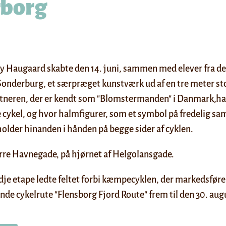
borg
 Haugaard skabte den 14. juni, sammen med elever fra de
onderburg, et særpræget kunstværk ud af en tre meter stor
neren, der er kendt som "Blomstermanden" i Danmark,har
 cykel, og hvor halmfigurer, som et symbol på fredelig sam
lder hinanden i hånden på begge sider af cyklen.
rre Havnegade, på hjørnet af Helgolansgade.
dje etape ledte feltet forbi kæmpecyklen, der markedsføre
de cykelrute "Flensborg Fjord Route" frem til den 30. aug