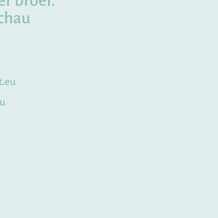
r broer.
schau
t.eu
eu