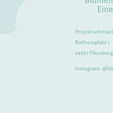
Blumen 
Eine
Projektsekretar
Rathausplatz 1
24937 Flensbur
Instagram:
@bb