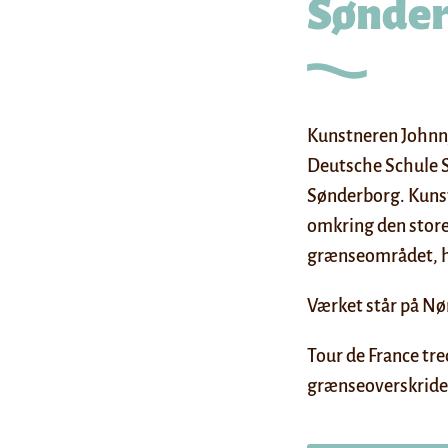
Sønder
Kunstneren Johnny
Deutsche Schule S
Sønderborg. Kunst
omkring den store
grænseområdet, ho
Værket står på Nø
Tour de France tre
grænseoverskriden