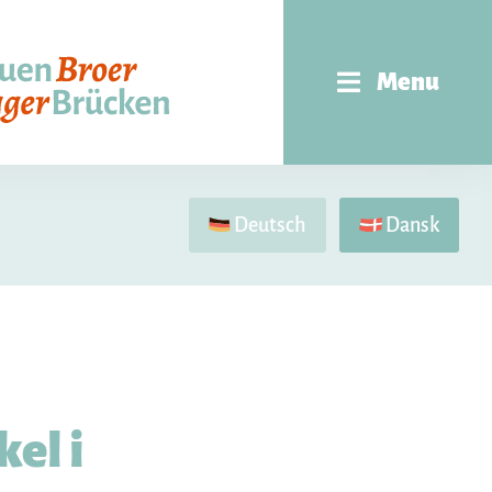
Menu
Deutsch
Dansk
el i