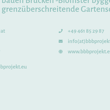
bauen Brücken -Blomster bygge
 grenzüberschreitende Garten
iat
+49 461 85 29 87
info(at)bbbprojek
g
www.bbbprojekt.
bprojekt.eu