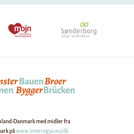
schland-Danmark med midler fra
mark på
www.interreg5a.eu/dk