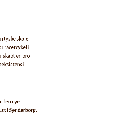
n tyske skole
 racercykel i
 skabt en bro
eksistens i
r den nye
ust i Sønderborg.